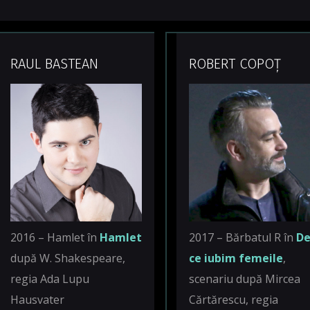
RAUL BASTEAN
ROBERT COPOȚ
2016 – Hamlet în
Hamlet
2017 – Bărbatul R în
D
după W. Shakespeare,
ce iubim femeile
,
regia Ada Lupu
scenariu după Mircea
Hausvater
Cărtărescu, regia