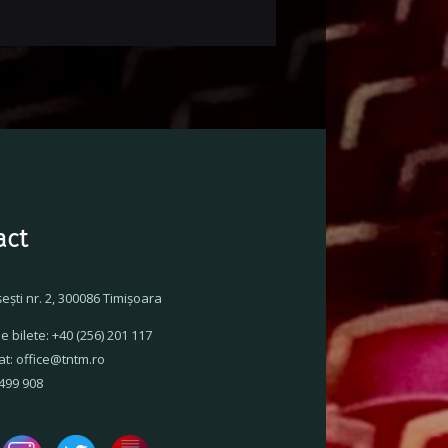
act
şeşti nr. 2, 300086 Timişoara
e bilete: +40 (256) 201 117
at: office@tntm.ro
 499 908