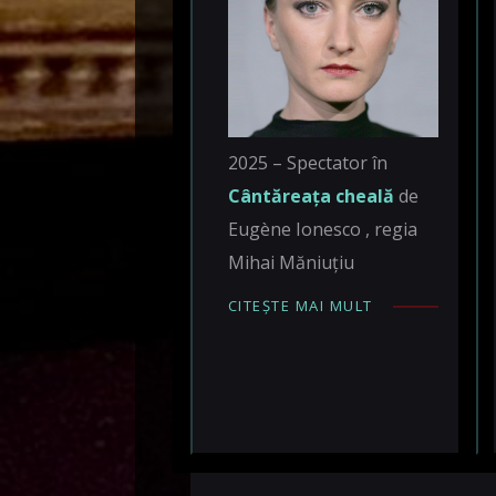
2025 – Spectator în
Cântăreața cheală
de
Eugène Ionesco , regia
Mihai Măniuțiu
CITEȘTE MAI MULT