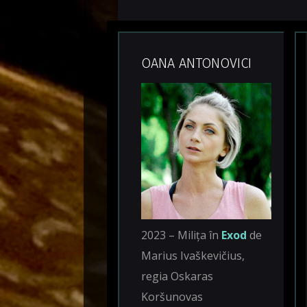
OANA ANTONOVICI
2023 – Milița în
Exod
de
Marius Ivaškevičius,
regia Oskaras
Koršunovas