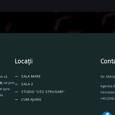
Locați
i
Cont
SALA MARE
ăm să
Str. Mără
ii
, iar prin
SALA 2
Agenţia d
at spre
STUDIO “UȚU STRUGARI”
Secretari
te.
+40 (256)
CUM AJUNG