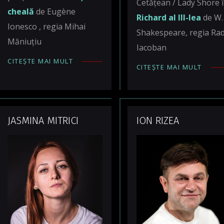
Cetățean / Lady Shore 
cheală
de Eugène
Richard al III-lea
de W.
Ionesco , regia Mihai
Shakespeare, regia Ra
Măniuțiu
Iacoban
CITEȘTE MAI MULT
CITEȘTE MAI MULT
JASMINA MITRICI
ION RIZEA