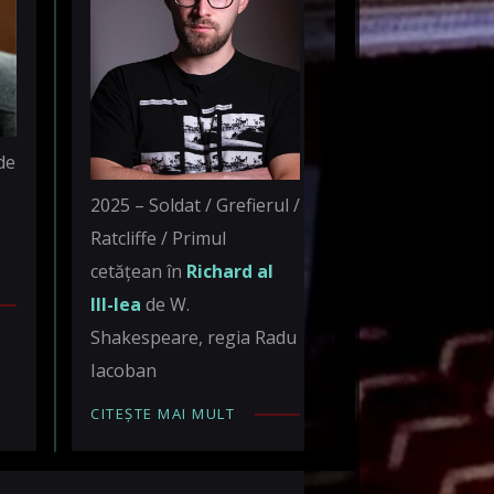
de
2025 – Soldat / Grefierul /
Ratcliffe / Primul
cetățean în
Richard al
III-lea
de W.
Shakespeare, regia Radu
Iacoban
CITEȘTE MAI MULT