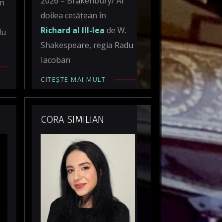
2026 – Brakenbury/ Al
în
doilea cetățean în
Richard al III-lea
de W.
du
Shakespeare, regia Radu
Iacoban
CITEȘTE MAI MULT
CORA SIMILIAN