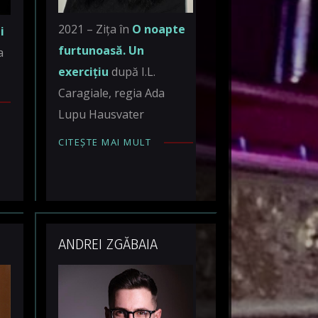
2021 – Zița în
O noapte
i
furtunoasă. Un
a
exercițiu
după I.L.
Caragiale, regia Ada
Lupu Hausvater
CITEȘTE MAI MULT
ANDREI ZGĂBAIA