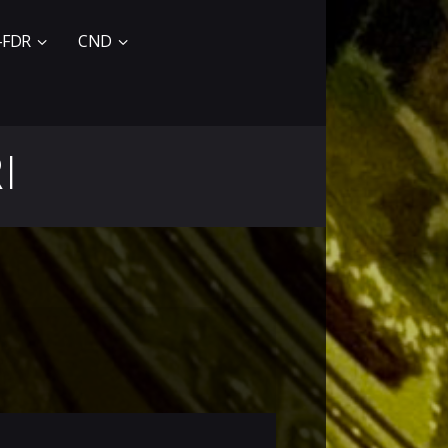
-FDR
CND
I