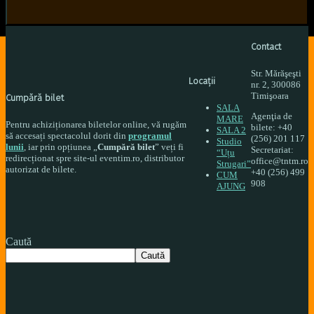
Contact
Str. Mărăşeşti
Locați
i
nr. 2, 300086
Timişoara
Cumpără bilet
SALA
Agenţia de
MARE
Pentru achiziționarea biletelor online, vă rugăm
bilete: +40
SALA 2
să accesați spectacolul dorit din
programul
(256) 201 117
Studio
lunii
, iar prin opțiunea „
Cumpără bilet
” veți fi
Secretariat:
“Uțu
redirecționat spre site-ul eventim.ro, distributor
office@tntm.ro
Strugari”
autorizat de bilete.
+40 (256) 499
CUM
908
AJUNG
Caută
Caută