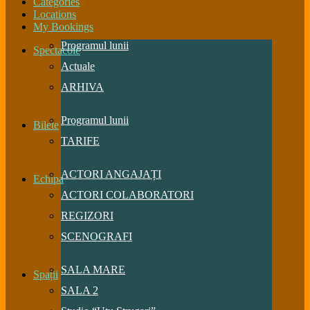
Categories
Locations
My Bookings
Programul lunii
Spectacole
Actuale
ARHIVA
Programul lunii
Bilete
TARIFE
ACTORI ANGAJAȚI
Echipa
ACTORI COLABORATORI
REGIZORI
SCENOGRAFI
SALA MARE
Spații
SALA 2