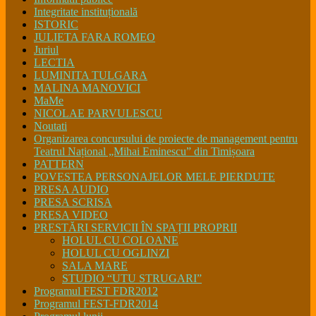
Integritate instituțională
ISTORIC
JULIETA FARA ROMEO
Juriul
LECTIA
LUMINITA TULGARA
MALINA MANOVICI
MaMe
NICOLAE PARVULESCU
Noutati
Organizarea concursului de proiecte de management pentru
Teatrul Național „Mihai Eminescu” din Timișoara
PATTERN
POVESTEA PERSONAJELOR MELE PIERDUTE
PRESA AUDIO
PRESA SCRISA
PRESA VIDEO
PRESTĂRI SERVICII ÎN SPAȚII PROPRII
HOLUL CU COLOANE
HOLUL CU OGLINZI
SALA MARE
STUDIO “UTU STRUGARI”
Programul FEST FDR2012
Programul FEST-FDR2014