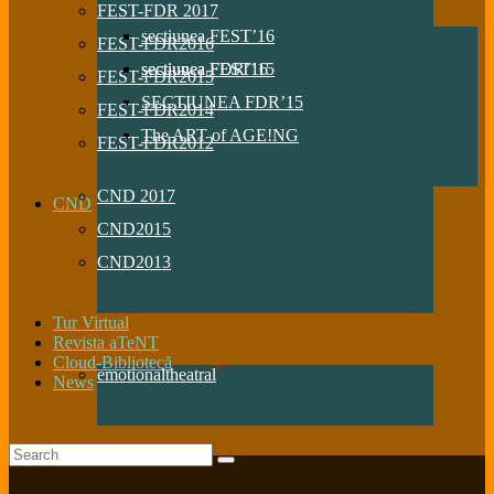
FEST-FDR 2017
sectiunea FEST’16
FEST-FDR2016
sectiunea FDR’16
sectiunea FEST’15
FEST-FDR2015
SECTIUNEA FDR’15
FEST-FDR2014
The ART of AGE!NG
FEST-FDR2012
CND 2017
CND
CND2015
CND2013
Tur Virtual
Revista aTeNT
Cloud-Bibliotecă
emotionaltheatral
News