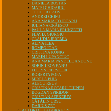
DANIELA BOSTAN
MATEI CHIOARIU
TEODOR CAUȘ
ANDREI CHIFU
ANA MARIA COJOCARU
IULIANA CRĂESCU
PAULA MARIA FRUNZETTI
FLAVIA GIURGIU
CLAUDIA IEREMIA
ALINA ILEA
ROMEO IOAN
CRISTINA KÖNIG
MARIN LUPANCIUC
ANA MARIA PANDELE ANDONE
SORIN LEOVEANU
FLORIN PIERSIC JR
ROBERTA POPA
MIRELA PUIA
ALECU REUS
CRISTINA ROTARU CHIPERI
BOGDAN SPIRIDON
CRISTIAN SZEKERES
CĂTĂLIN URSU
DARIUS ZET
ACTORI COLABORATORI