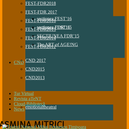
FEST-FDR2018
FEST-FDR 2017
sectiunea FEST’16
FEST-FDR2016
sectiunea FDR’16
sectiunea FEST’15
FEST-FDR2015
SECTIUNEA FDR’15
FEST-FDR2014
The ART of AGE!NG
FEST-FDR2012
CND 2017
CND
CND2015
CND2013
Tur Virtual
Revista aTeNT
Cloud-Bibliotecă
emotionaltheatral
News
JASMINA MITRICI