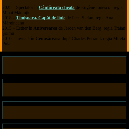
2025 – Spectator în
Cântăreața cheală
de Eugène Ionesco , regia
Mihai Măniuțiu
2018 –
Timișoara. Capăt de linie
de Peca Ștefan, regia Ana
Mărgineanu
2015 – Esther în
Aniversarea
de Jeroen van den Berg, regia Traian
Șoimu
2010 – Invitată în
Cenușăreasa
după Charles Perrault, regia Mirela
Puia