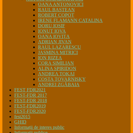
OANA ANTONOVICI
RAUL BASTEAN
ROBERT COPOȚ
IRENE FLAMANN CATALINA
DORU IOSIF
IONUT IOVA
OANA IOVIȚA
ADRIAN JIVAN
RAUL LAZARESCU
JASMINA MITRICI
ION RIZEA
CORA SIMILIAN
ALINA SPIRIDON
ANDREA TOKAI
COSTA TOVARNISKY
ANDREI ZGĂBAIA
FEST FDR2021
FEST-FDR 2017
FEST-FDR 2018
FEST-FDR2019
FEST-FDR2020
fest2015
GHID
Informații de interes public
Informatii publice