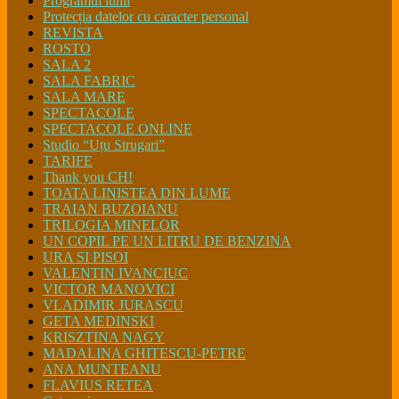
Programul lunii
Protecția datelor cu caracter personal
REVISTA
ROSTO
SALA 2
SALA FABRIC
SALA MARE
SPECTACOLE
SPECTACOLE ONLINE
Studio “Uțu Strugari”
TARIFE
Thank you CH!
TOATA LINISTEA DIN LUME
TRAIAN BUZOIANU
TRILOGIA MINELOR
UN COPIL PE UN LITRU DE BENZINA
URA SI PISOI
VALENTIN IVANCIUC
VICTOR MANOVICI
VLADIMIR JURASCU
GETA MEDINSKI
KRISZTINA NAGY
MADALINA GHITESCU-PETRE
ANA MUNTEANU
FLAVIUS RETEA