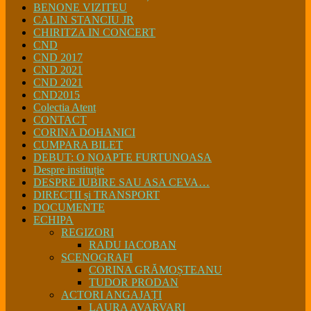
BENONE VIZITEU
CALIN STANCIU JR
CHIRITZA IN CONCERT
CND
CND 2017
CND 2021
CND 2021
CND2015
Colectia Atent
CONTACT
CORINA DOHANICI
CUMPARA BILET
DEBUT: O NOAPTE FURTUNOASA
Despre instituție
DESPRE IUBIRE SAU ASA CEVA…
DIRECȚII și TRANSPORT
DOCUMENTE
ECHIPA
REGIZORI
RADU IACOBAN
SCENOGRAFI
CORINA GRĂMOȘTEANU
TUDOR PRODAN
ACTORI ANGAJAȚI
LAURA AVARVARI