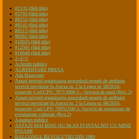
#2135 (fără titlu)
#3793 (fără titlu)
#8152 (fără titlu)
#8141 (fără titlu)
#8215 (fără titlu)
#8382 (fără titlu)
#10025 (fără titlu)
#12591 (fără titlu)
#16649 (fără titlu)
2+2=5
Achizitii publice
ACREDITARE PRESA
Ada Hausvater
Anunț privind organizarea procedurii proprii de atribuire
servicii prevăzute în Anexa nr. 2 la Legea nr. 98/2016,
respectiv Cod CPV: 79713000-5 – Servicii de pază (Rev. 2)
Anunț privind organizarea procedurii proprii de atribuire
servicii prevăzute în Anexa nr. 2 la Legea nr. 98/2016,
respectiv Cod CPV: 79952100-3- Servicii de organizare de
evenimente culturale (Rev.2)
Anunțuri publice
ASTAZI MAI BINE NU M-AS FI INTALNIT CU MINE
INSAMI
BALCONUL REVOLUȚIEI DIN 1989