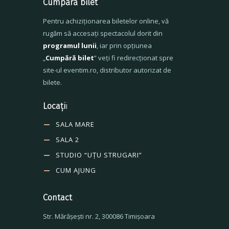
Cumpără bilet
Pentru achiziționarea biletelor online, vă
rugăm să accesați spectacolul dorit din
programul lunii
, iar prin opțiunea
„
Cumpără bilet
” veți fi redirecționat spre
site-ul eventim.ro, distributor autorizat de
bilete.
Locați
i
SALA MARE
SALA 2
STUDIO “UȚU STRUGARI”
CUM AJUNG
Contact
Str. Mărăşeşti nr. 2, 300086 Timişoara