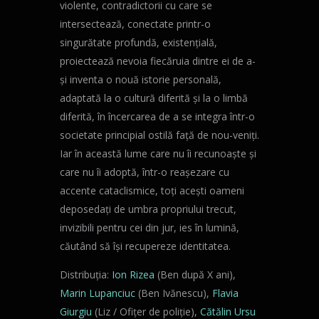
violente, contradictorii cu care se
intersectează, conectate printr-o
singurătate profundă, existențială,
proiectează nevoia fiecăruia dintre ei de a-
și inventa o nouă istorie personală,
adaptată la o cultură diferită și la o limbă
diferită, în încercarea de a se integra într-o
societate principial ostilă față de nou-veniți.
Iar în această lume care nu îi recunoaște și
care nu îi adoptă, într-o reașezare cu
accente cataclismice, toți acești oameni
deposedați de umbra propriului trecut,
invizibili pentru cei din jur, ies în lumină,
căutând să își recupereze identitatea.
Distribuția:
Ion Rizea
(Ben după X ani),
Marin Lupanciuc
(Ben Ivănescu),
Flavia
Giurgiu
(Liz / Ofițer de poliție),
Cătălin Ursu