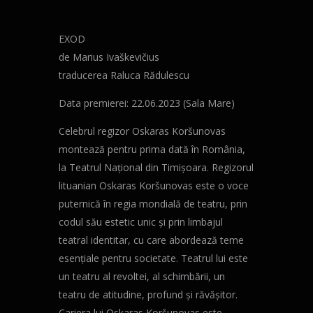
EXOD
de Marius Ivaškevičius
traducerea Raluca Rădulescu
Data premierei: 22.06.2023 (Sala Mare)
Celebrul regizor Oskaras Koršunovas
montează pentru prima dată în România,
la Teatrul Național din Timișoara. Regizorul
lituanian Oskaras Koršunovas este o voce
puternică în regia mondială de teatru, prin
codul său estetic unic și prin limbajul
teatral identitar, cu care abordează teme
esențiale pentru societate. Teatrul lui este
un teatru al revoltei, al schimbării, un
teatru de atitudine, profund și răvășitor.
Cariera lui Oskaras Koršunovas este