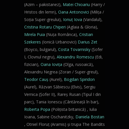
(Azim – pakistanez),
Matei Chioariu
(Harry /
Hristos din lemn),
Oana Antonovici
(Milița /
Soția Super-greului),
Ionuț Iova
(Vandalul),
Cristina Rotaru Chiperi
(Aglaia & Gloria),
Mirela Puia
(Nuța Românca),
Cristian
Szekeres
(Ionică Urbanovici)
Darius Zet
(Boyco, bulgarul),
Costa Tovarnisky
(Șofer
I, Clovnul negru),
Alexandru Romescu
(Edi,
fizician),
Oana Iovița
(Olga, rusoaică),
Alexandru Negrea (Zoran / Super-greul),
Teodor Cauș
(Aurel),
Bogdan Spiridon
(Aurel), Răzvan Săbiescu (Elvis), Sergiu
Vernica (Șofer II), Rareș Rusan (Tipul I din
parc), Tania Ionescu (Cântăreață în bar),
Roberta Popa
(Polițista britanică) , Iulia
Ioana, Sabine Oschanitzky,
Daniela Bostan
, Otniel Floruț (Aramis) și trupa The Bandits