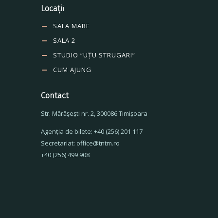
Locați
i
SALA MARE
SALA 2
STUDIO “UȚU STRUGARI”
CUM AJUNG
Contact
Str. Mărăşeşti nr. 2, 300086 Timişoara
Agenţia de bilete: +40 (256) 201 117
Secretariat: office@tntm.ro
+40 (256) 499 908