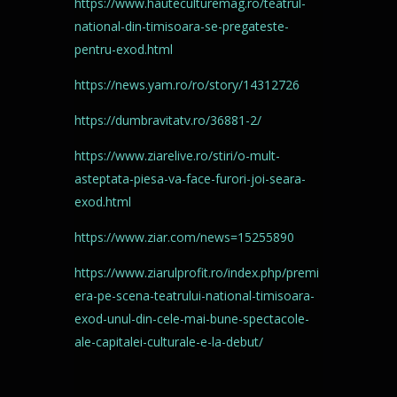
https://www.hauteculturemag.ro/teatrul-
national-din-timisoara-se-pregateste-
pentru-exod.html
https://news.yam.ro/ro/story/14312726
https://dumbravitatv.ro/36881-2/
https://www.ziarelive.ro/stiri/o-mult-
asteptata-piesa-va-face-furori-joi-seara-
exod.html
https://www.ziar.com/news=15255890
https://www.ziarulprofit.ro/index.php/premi
era-pe-scena-teatrului-national-timisoara-
exod-unul-din-cele-mai-bune-spectacole-
ale-capitalei-culturale-e-la-debut/