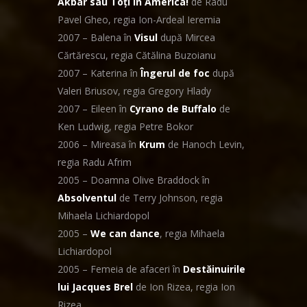
Akbar sau Toţi în America!
de Radu
Pavel Gheo, regia Ion-Ardeal Ieremia
2007 – Balena în
Visul
după Mircea
Cărtărescu, regia Cătălina Buzoianu
2007 – Katerina în
Îngerul de foc
după
Valeri Briusov, regia Gregory Hlady
2007 – Eileen în
Cyrano de Buffalo
de
Ken Ludwig, regia Petre Bokor
2006 – Mireasa în
Krum
de Hanoch Levin,
regia Radu Afrim
2005 – Doamna Olive Braddock în
Absolventul
de Terry Johnson, regia
Mihaela Lichiardopol
2005 –
We can dance
, regia Mihaela
Lichiardopol
2005 – Femeia de afaceri în
Destăinuirile
lui Jacques Brel
de Ion Rizea, regia Ion
Rizea