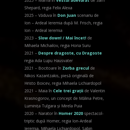
2025 – Mama în
Vestul adevărat
de Sam
Shepard, regia Felix Alexa
2025 – Văduva în
Don Juan
scenariu de
Ion – Ardeal Ieremia după M. Frisch, regia
Ion – Ardeal Ieremia
2023 –
Slow down! / Mai încet!
de
Mihaela Michailov, regia Horia Suru
2021 –
Despre dragoste, cu Dragoste
regia Ada Lupu Hausvater
2021 – Bocitoare în
Zorba grecul
de
Nikos Kazantzakis, piesă originală de
Hristo Boicev, regia Mihaela Lichiardopol
2021 – Maia în
Cele trei grații
de Valentin
Krasnogorov, un concept de Mălina Petre,
Luminița Tulgara și Mirela Puia
2020 – Narator în
Homer 2020
spectacol-
triptic după Homer, regia Ion-Ardeal
Ieremia, Mihaela Lichiardopol, Sabin