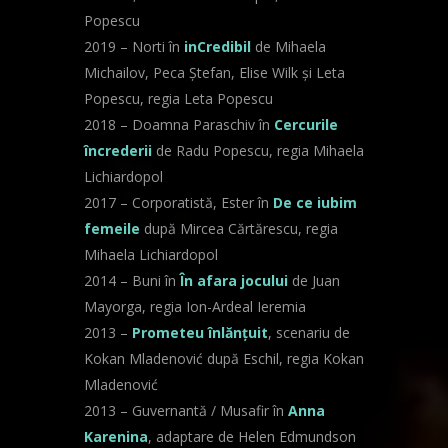
Popescu
2019 – Norti în
inCredibil
de Mihaela
Michailov, Peca Ștefan, Elise Wilk și Leta
Popescu, regia Leta Popescu
2018 – Doamna Paraschiv în
Cercurile
încrederii
de Radu Popescu, regia Mihaela
Lichiardopol
2017 – Corporatistă, Ester în
De ce iubim
femeile
după Mircea Cărtărescu, regia
Mihaela Lichiardopol
2014 – Buni în
În afara jocului
de Juan
Mayorga, regia Ion-Ardeal Ieremia
2013 –
Prometeu înlănțuit
, scenariu de
Kokan Mladenović după Eschil, regia Kokan
Mladenović
2013 – Guvernantă / Musafir în
Anna
Karenina
, adaptare de Helen Edmundson