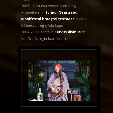
2005 – Contesa Verner-Sternberg,
Proprietara în
Scrinul Negru sau
Manifestul broaştei ţestoase
după G.
Călinescu, regia Ada Lupu
2004 – Călugăriţa în
Cervus divinus
de
Ion Druţă, regia Ioan Ieremia