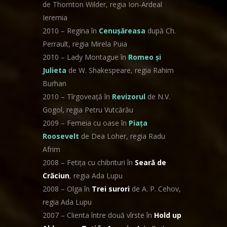
de Thornton Wilder, regia Ion-Ardeal
Ieremia
2010 – Regina în
Cenuşăreasa
după Ch.
Perrault, regia Mirela Puia
2010 – Lady Montague în
Romeo şi
Julieta
de W. Shakespeare, regia Rahim
Burhan
2010 – Tîrgoveaţă în
Revizorul
de N.V.
Gogol, regia Petru Vutcărău
2009 – Femeia cu oase în
Piaţa
Roosevelt
de Dea Loher, regia Radu
Afrim
2008 – Fetiţa cu chibrituri în
Seară de
Crăciun
, regia Ada Lupu
2008 – Olga în
Trei surori
de A. P. Cehov,
regia Ada Lupu
2007 – Clienta între două vîrste în
Hold up