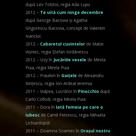
după Lev Tolstoi, regia Ada Lupu
2012 –
Te uită cum ninge decembre
după George Bacovia și Agatha
Grigorescu-Bacovia, concept de Valentin
Ivanciuc
2012 –
Cabaretul cuvintelor
de Matei
Vișniec, regia Ștefan Iordănescu
2012 – Izzy în
Jucăriile vesele
de Mirela
Puia, regia Mirela Puia
2012 – Fräulein în
Gaițele
de Alexandru
Kirițescu, regia Ion-Ardeal Ieremia
2011 – Vulpea, Lucrător în
Pinocchio
după
Carlo Collodi, regia Mirela Puia
2011 – Dora în
Iată femeia pe care o
iubesc
de Camil Petrescu, regia Mihaela
Lichiardopol
2011 – Doamna Soames în
Oraşul nostru