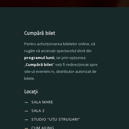
Cumpără bilet
Pentru achiziționarea biletelor online, vă
rugăm să accesați spectacolul dorit din
programul lunii
, iar prin opțiunea
„
Cumpără bilet
” veți fi redirecționat spre
site-ul eventim.ro, distributor autorizat de
bilete.
Locați
i
SALA MARE
SALA 2
STUDIO “UȚU STRUGARI”
CUM AJUNG