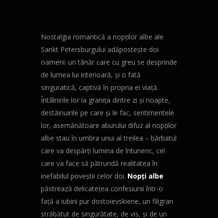
Nostalgia romantică a nopților albe ale
Sankt Petersburgului adăpostește doi
oameni: un tânăr care cu greu se desprinde
de lumea lui interioară, și o fată
singuratică, captivă în propria ei viață.
Întâlnirile lor la granița dintre zi și noapte,
destăinuirile pe care și le fac, sentimentele
lor, asemănătoare aburului difuz al nopților
albe stau în umbra unui al treilea – bărbatul
care va despărți lumina de întuneric, cel
care va face să pătrundă realitatea în
inefabilul poveștii celor doi.
Nopți albe
păstrează delicatețea confesiunii într-o
față a iubirii pur dostoievskiene, un filigran
străbătut de singurătate, de vis, și de un