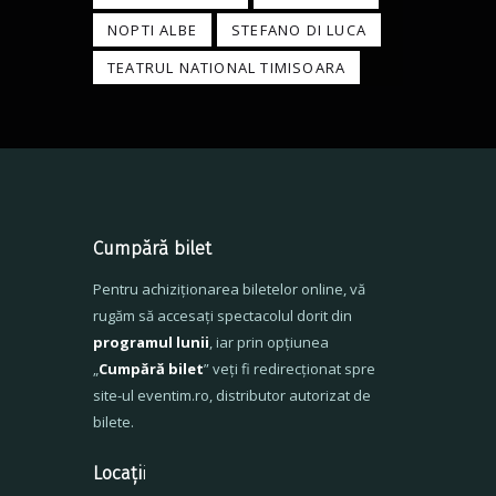
NOPTI ALBE
STEFANO DI LUCA
TEATRUL NATIONAL TIMISOARA
Cumpără bilet
Pentru achiziționarea biletelor online, vă
rugăm să accesați spectacolul dorit din
programul lunii
, iar prin opțiunea
„
Cumpără bilet
” veți fi redirecționat spre
site-ul eventim.ro, distributor autorizat de
bilete.
Locați
i