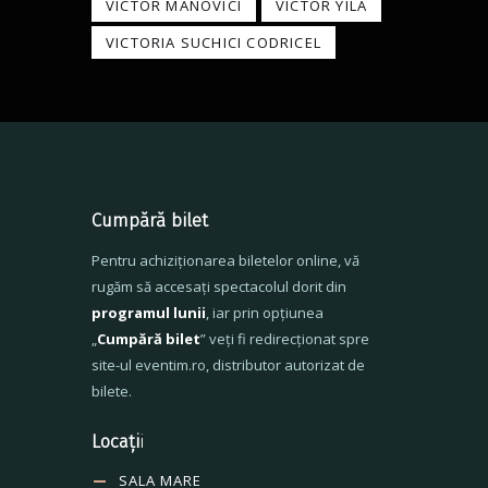
VICTOR MANOVICI
VICTOR YILA
VICTORIA SUCHICI CODRICEL
Cumpără bilet
Pentru achiziționarea biletelor online, vă
rugăm să accesați spectacolul dorit din
programul lunii
, iar prin opțiunea
„
Cumpără bilet
” veți fi redirecționat spre
site-ul eventim.ro, distributor autorizat de
bilete.
Locați
i
SALA MARE