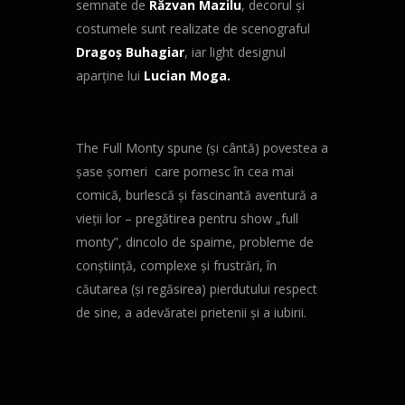
semnate de
Răzvan Mazilu
, decorul şi
costumele sunt realizate de scenograful
Dragoş Buhagiar
, iar light designul
aparţine lui
Lucian Moga.
The Full Monty spune (şi cântă) povestea a
şase şomeri care pornesc în cea mai
comică, burlescă şi fascinantă aventură a
vieţii lor – pregătirea pentru show „full
monty”, dincolo de spaime, probleme de
conştiinţă, complexe şi frustrări, în
căutarea (şi regăsirea) pierdutului respect
de sine, a adevăratei prietenii şi a iubirii.