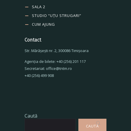
SALA 2
STUDIO “UȚU STRUGARI”
CUM AJUNG
Contact
Str. Mărăşeşti nr. 2, 300086 Timişoara
Agenţia de bilete: +40 (256) 201 117
Secretariat: office@tntm.ro
+40 (256) 499 908
Caută
CAUTĂ