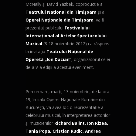
McNally şi David Yazbek, coproducţie a
Teatrului Naţional din Timişoara
şi a
Operei Naţionale din Timişoara
, va fi
prezentat publicului
Festivalului
Internaţional al Artelor Spectacolului
Muzical
(8-18 noiembrie 2012) ca răspuns
la invitaţia
Teatrului Naţional de
Operetă „Ion Dacian”
, organizatorul celei
de-a V-a ediţii a acestui eveniment.
Prin urmare, marţi, 13 noiembrie, de la ora
19, în sala Operei Naţionale Române din
Bucureşti, va avea loc o reprezentaţie a
celebrului musical, în interpretarea actorilor
şi muzicienilor
Richard Balint, Ion Rizea,
Tania Popa, Cristian Rudic, Andrea