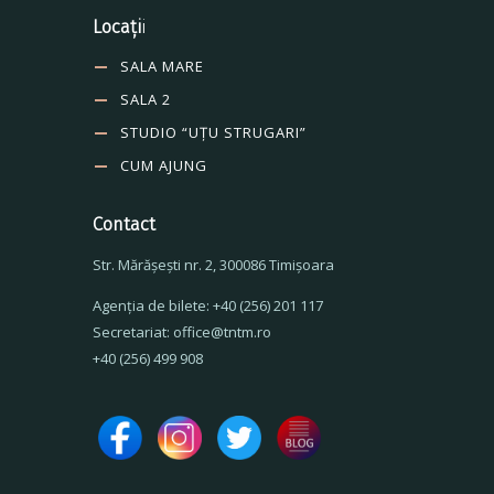
Locați
i
SALA MARE
SALA 2
STUDIO “UȚU STRUGARI”
CUM AJUNG
Contact
Str. Mărăşeşti nr. 2, 300086 Timişoara
Agenţia de bilete: +40 (256) 201 117
Secretariat: office@tntm.ro
+40 (256) 499 908