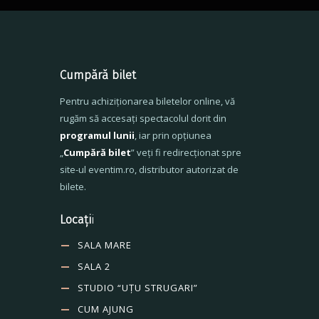
Cumpără bilet
Pentru achiziționarea biletelor online, vă
rugăm să accesați spectacolul dorit din
programul lunii
, iar prin opțiunea
„
Cumpără bilet
” veți fi redirecționat spre
site-ul eventim.ro, distributor autorizat de
bilete.
Locați
i
SALA MARE
SALA 2
STUDIO “UȚU STRUGARI”
CUM AJUNG