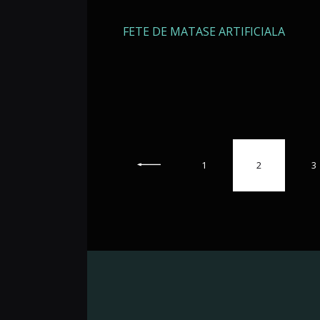
FETE DE MATASE ARTIFICIALA
Navigare
PAGE
1
PAGE
2
<
P
3
în
articole