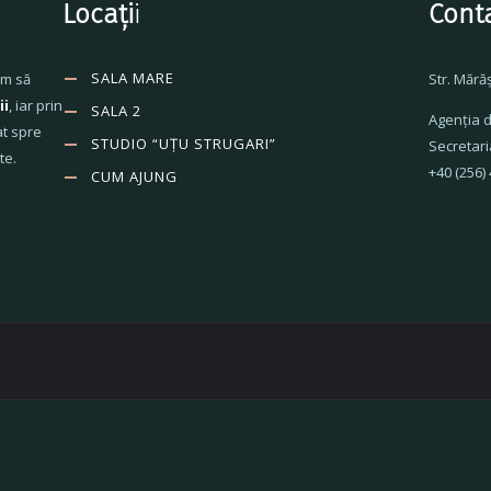
Locați
i
Cont
SALA MARE
ăm să
Str. Mără
ii
, iar prin
SALA 2
Agenţia d
at spre
STUDIO “UȚU STRUGARI”
Secretari
te.
+40 (256)
CUM AJUNG