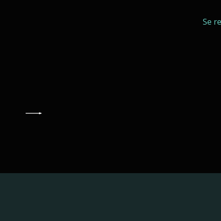
Se r
AGE
>