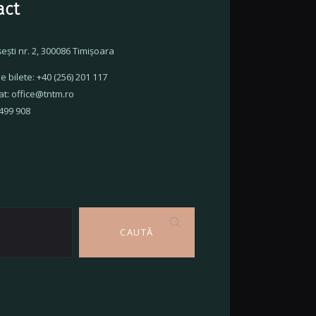
act
şeşti nr. 2, 300086 Timişoara
e bilete: +40 (256) 201 117
at: office@tntm.ro
 499 908
CAUTĂ