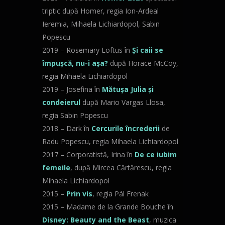
triptic după Homer, regia Ion-Ardeal
Ieremia, Mihaela Lichiardopol, Sabin
Popescu
2019 – Rosemary Loftus în
Și caii se
împușcă, nu-i așa?
după Horace McCoy,
regia Mihaela Lichiardopol
2019 – Josefina în
Mătușa Julia și
condeierul
după Mario Vargas Llosa,
regia Sabin Popescu
2018 – Dark în
Cercurile încrederii
de
Radu Popescu, regia Mihaela Lichiardopol
2017 – Corporatistă, Irina în
De ce iubim
femeile
, după Mircea Cărtărescu, regia
Mihaela Lichiardopol
2015 –
Prin vis
, regia Pál Frenak
2015 – Madame de la Grande Bouche în
Disney: Beauty and the Beast
, muzica