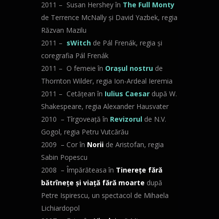
2011 – Susan Hershey în
The Full Monty
de Terrence McNally și David Yazbek, regia
Răzvan Mazilu
2011 –
sWitch
de Pál Frenák, regia şi
coregrafia Pál Frenák
2011 – O femeie în
Oraşul nostru
de
Thornton Wilder, regia Ion-Ardeal Ieremia
2011 – Cetăţean în
Iulius Caesar
după W.
Shakespeare, regia Alexander Hausvater
2010 – Tîrgoveaţă în
Revizorul
de N.V.
Gogol, regia Petru Vutcărău
2009 – Cor în
Norii
de Aristofan, regia
Sabin Popescu
2008 – Împărăteasa în
Tinereţe fără
bătrîneţe şi viaţă fără moarte
după
Petre Ispirescu, un spectacol de Mihaela
Lichiardopol