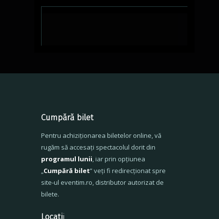
Cumpără bilet
Pentru achiziționarea biletelor online, vă
rugăm să accesați spectacolul dorit din
programul lunii
, iar prin opțiunea
„
Cumpără bilet
” veți fi redirecționat spre
site-ul eventim.ro, distributor autorizat de
bilete.
Locați
i