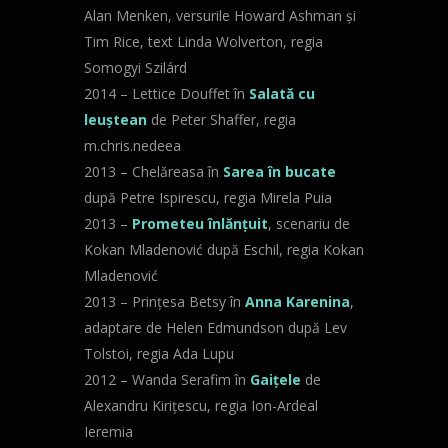
Alan Menken, versurile Howard Ashman și
Tim Rice, text Linda Wolverton, regia
Somogyi Szilárd
2014 – Lettice Douffet în
Salată cu
leuștean
de Peter Shaffer, regia
m.chris.nedeea
2013 – Chelăreasa în
Sarea în bucate
după Petre Ispirescu, regia Mirela Puia
2013 –
Prometeu înlănțuit
, scenariu de
Kokan Mladenović după Eschil, regia Kokan
Mladenović
2013 – Prințesa Betsy în
Anna Karenina
,
adaptare de Helen Edmundson după Lev
Tolstoi, regia Ada Lupu
2012 – Wanda Serafim în
Gaițele
de
Alexandru Kirițescu, regia Ion-Ardeal
Ieremia