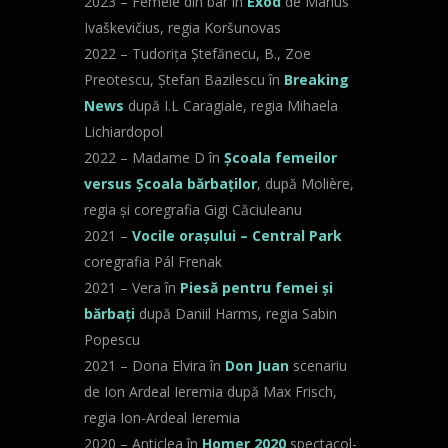
2023 – Femeie din bar în
Exod
de Marius
Ivaškevičius, regia Koršunovas
2022 – Tudorița Ștefănecu, B., Zoe
Preotescu, Ștefan Bazilescu în
Breaking
News
după I.L Caragiale, regia Mihaela
Lichiardopol
2022 – Madame D în
Școala femeilor
versus Școala bărbaților
, după Molière,
regia și coregrafia Gigi Căciuleanu
2021 –
Vocile orașului – Central Park
coregrafia Pál Frenak
2021 – Vera în
Piesă pentru femei și
bărbați
după Daniil Harms, regia Sabin
Popescu
2021 – Dona Elvira în
Don Juan
scenariu
de Ion Ardeal Ieremia după Max Frisch,
regia Ion-Ardeal Ieremia
2020 – Anticlea în
Homer 2020
spectacol-