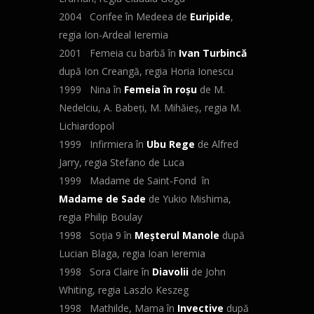
2004 Corifee în Medeea de
Euripide
,
regia Ion-Ardeal Ieremia
2001 Femeia cu barbă în
Ivan
Turbincă
după Ion Creangă, regia Horia Ionescu
1999 Nina în
Femeia în roşu
de M.
Nedelciu, A. Babeţi, M. Mihăieş, regia M.
Lichiardopol
1999 Infirmiera în
Ubu
Rege
de Alfred
Jarry, regia Stefano de Luca
1999 Madame de Saint-Fond în
Madame de Sade
de Yukio Mishima,
regia Philip Boulay
1998 Soţia 9 în
Meşterul
Manole
după
Lucian Blaga, regia Ioan Ieremia
1998 Sora Claire în
Diavolii
de John
Whiting, regia Laszlo Keszeg
1998 Mathilde, Mama în
Invective
după