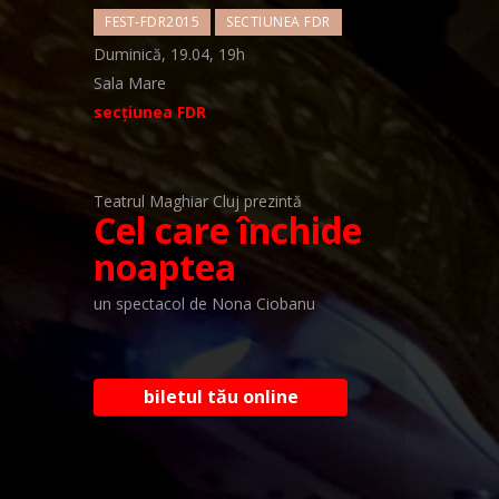
FEST-FDR2015
SECTIUNEA FDR
Duminică, 19.04, 19h
Sala Mare
secțiunea FDR
Teatrul Maghiar Cluj prezintă
Cel care închide
noaptea
un spectacol de Nona Ciobanu
biletul tău online