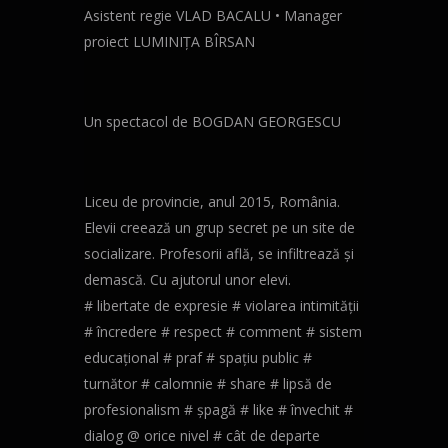
Asistent regie VLAD BACALU • Manager
proiect LUMINIȚA BÎRSAN
Un spectacol de BOGDAN GEORGESCU
Liceu de provincie, anul 2015, România.
Elevii creează un grup secret pe un site de
socializare. Profesorii află, se infiltrează și
demască. Cu ajutorul unor elevi.
# libertate de expresie # violarea intimității
# încredere # respect # comment # sistem
educațional # praf # spațiu public #
turnător # calomnie # share # lipsă de
profesionalism # șpagă # like # învechit #
dialog @ orice nivel # cât de departe