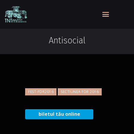
Antisocial
FEST-FDR2016
SECTIUNEA FDR 2016
biletul tău online