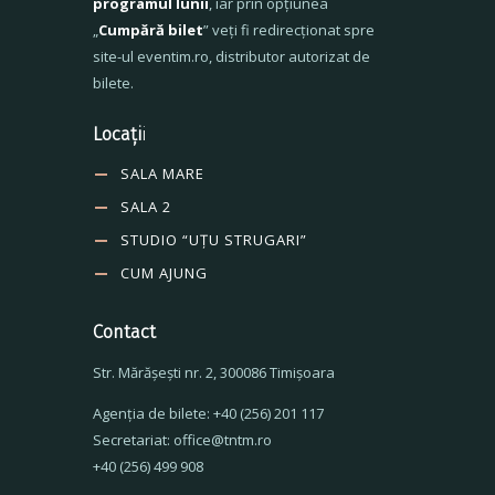
programul lunii
, iar prin opțiunea
„
Cumpără bilet
” veți fi redirecționat spre
site-ul eventim.ro, distributor autorizat de
bilete.
Locați
i
SALA MARE
SALA 2
STUDIO “UȚU STRUGARI”
CUM AJUNG
Contact
Str. Mărăşeşti nr. 2, 300086 Timişoara
Agenţia de bilete: +40 (256) 201 117
Secretariat: office@tntm.ro
+40 (256) 499 908