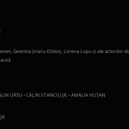
!
aman, Geanina Jinaru-Doboș, Lorena Lupu și ale actorilor din
pauză
ĂLIN URSU • CĂLIN STANCIU JR. • AMALIA HUȚAN
JR.