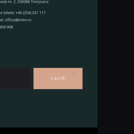
şeşti nr. 2, 300086 Timişoara
e bilete: +40 (256) 201 117
at: office@tntm.ro
 499 908
CAUTĂ