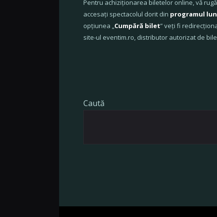
Pentru achiziționarea biletelor online, vă rug
accesați spectacolul dorit din
programul lun
opțiunea „
Cumpără bilet
” veți fi redirecțion
site-ul eventim.ro, distributor autorizat de bile
Caută