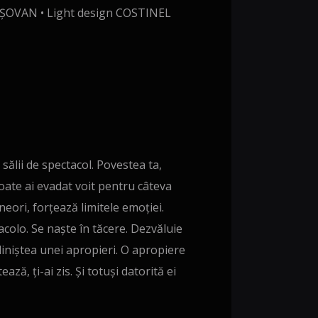
ȘOVAN • Light design COSTINEL
ălii de spectacol. Povestea ta,
 poate ai evadat voit pentru câteva
uneori, forțează limitele emoției.
acolo. Se naște în tăcere. Dezvăluie
 liniștea unei apropieri. O apropiere
ază, ți-ai zis. Și totuși datorită ei