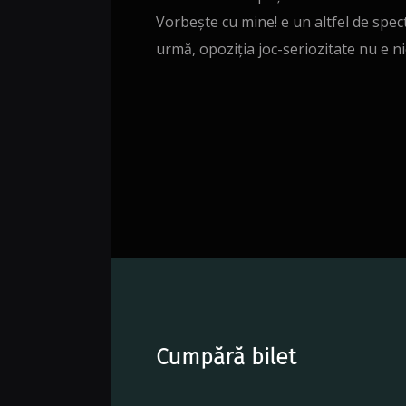
Vorbește cu mine! e un altfel de spect
urmă, opoziţia joc-seriozitate nu e nic
Cumpără bilet