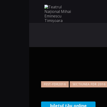
FEST-FDR2016
SECTIUNEA FDR 2016
biletul tău online