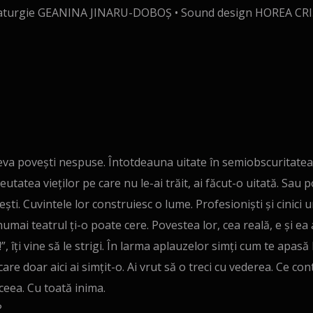
aturgie GEANINA JINARU-DOBOȘ • Sound design HOREA CRI
va povești nespuse. Întotdeauna uitate în semiobscuritatea s
eutatea vieților pe care nu le-ai trăit, ai făcut-o uitată. Sau
ivești. Cuvintele lor construiesc o lume. Profesioniști și cinici 
umai teatrul ți-o poate cere. Povestea lor, cea reală, e și ea 
”, îți vine să le strigi. În larma aplauzelor simți cum te apasă
care doar aici ai simțit-o. Ai vrut să o treci cu vederea. Ce conte
aceea. Cu toată inima.
?