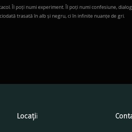
acol. Îl poți numi experiment. Îl poți numi confesiune, dialog
iodată trasată în alb și negru, ci în infinite nuanțe de gri.
Locați
i
Cont