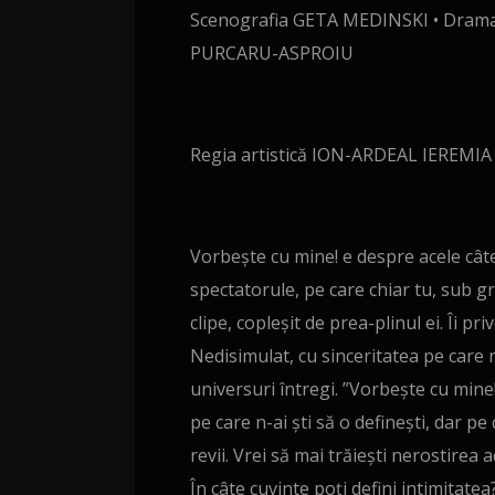
Scenografia GETA MEDINSKI • Dram
PURCARU-ASPROIU
Regia artistică ION-ARDEAL IEREMIA
Vorbește cu mine! e despre acele câte
spectatorule, pe care chiar tu, sub gr
clipe, copleșit de prea-plinul ei. Îi pr
Nedisimulat, cu sinceritatea pe care n
universuri întregi. ”Vorbește cu mine!
pe care n-ai ști să o definești, dar pe 
revii. Vrei să mai trăiești nerostirea 
În câte cuvinte poți defini intimitatea