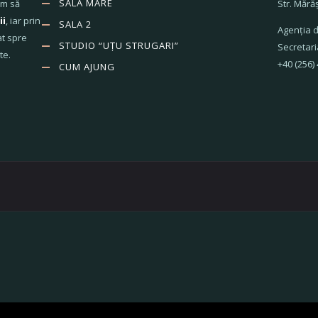
SALA MARE
ăm să
Str. Mără
ii
, iar prin
SALA 2
Agenţia d
at spre
STUDIO “UȚU STRUGARI”
Secretari
te.
+40 (256)
CUM AJUNG