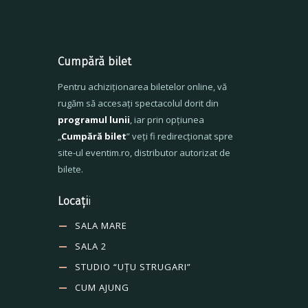
Cumpără bilet
Pentru achiziționarea biletelor online, vă
rugăm să accesați spectacolul dorit din
programul lunii
, iar prin opțiunea
„
Cumpără bilet
” veți fi redirecționat spre
site-ul eventim.ro, distributor autorizat de
bilete.
Locați
i
SALA MARE
SALA 2
STUDIO “UȚU STRUGARI”
CUM AJUNG