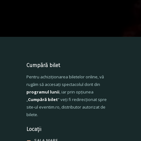
Cumpără bilet
Pentru achiziționarea biletelor online, vă
rugăm să accesați spectacolul dorit din
programul lunii
, iar prin opțiunea
„
Cumpără bilet
” veți fi redirecționat spre
site-ul eventim.ro, distributor autorizat de
bilete.
Locați
i
SALA MARE