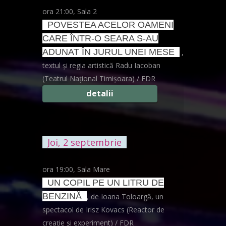
ora 21:00, Sala 2
POVESTEA ACELOR OAMENI
CARE ÎNTR-O SEARA S-AU
ADUNAT ÎN JURUL UNEI MESE
,
textul și regia artistică Radu Iacoban
(Teatrul Național Timișoara) / FDR
detalii
Joi, 2 septembrie
ora 19:00, Sala Mare
UN COPIL PE UN LITRU DE
BENZINĂ
, de Ioana Toloargă, un
spectacol de Irisz Kovacs (Reactor de
creație și experiment) / FDR