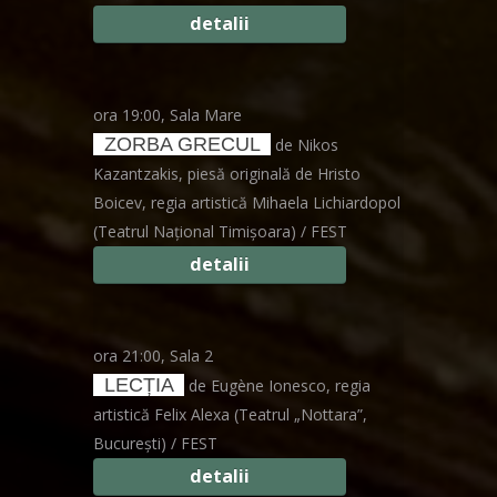
detalii
ora 19:00, Sala Mare
ZORBA GRECUL
de Nikos
Kazantzakis, piesă originală de Hristo
Boicev, regia artistică Mihaela Lichiardopol
(Teatrul Național Timișoara) / FEST
detalii
ora 21:00, Sala 2
LECȚIA
de Eugène Ionesco, regia
artistică Felix Alexa (Teatrul „Nottara”,
București) / FEST
detalii