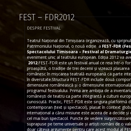
FEST – FDR2012
DESPRE FESTIVAL
Teatrul Național din Timișoara organizează, cu sprijinul M
Patrimoniului Național, o nouă ediție a
FEST-FDR (Fes
Spectacolului Timisoara – Festival al Dramaturgi
eveniment unic al teatrului european. Ediția 2012 va ave
2012
.FEST-FDR este un festival anual ce reia într-o 
proaspătă, o tradiție de trei decenii și vizează plasar
românesc în mișcarea teatrală europeană ca parte integrat
în diversitate.Structura FEST-FDR include două compon
dimensiune românească și o dimensiune internațională,
programul festivalului. Prima are ambiția de a inventar
românești de teatru ca parte integrantă a culturii europ
cunoscută. Practic, FEST-FDR este singura platformă d
contemporan (text și spectacol), plasat în context globa
internațional a cărui misiune este aceea de a decide și
cel mai bun spectacol. Puncte de vedere surprinzătoare, 
suprapuse pe teme universale și artiști români de o val
doar câteva argumente pentru care acest modul al FE