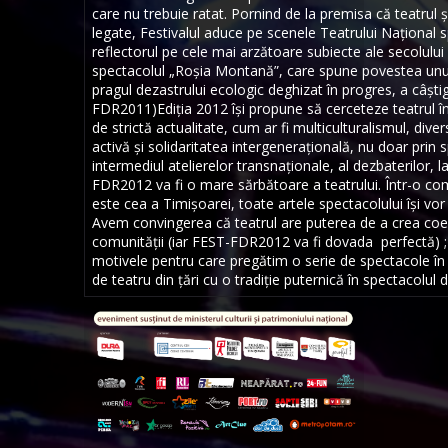
care nu trebuie ratat. Pornind de la premisa că teatrul ș
legate, Festivalul aduce pe scenele Teatrului Național 
reflectorul pe cele mai arzătoare subiecte ale secolului
spectacolul „Roşia Montană”, care spune povestea unui 
pragul dezastrului ecologic deghizat în progres, a câșt
FDR2011)Ediția 2012 își propune să cerceteze teatrul în 
de strictă actualitate, cum ar fi multiculturalismul, dive
activă și solidaritatea intergenerațională, nu doar prin s
intermediul atelierelor transnaționale, al dezbaterilor, l
FDR2012 va fi o mare sărbătoare a teatrului. Într-o co
este cea a Timișoarei, toate artele spectacolului își vor
Avem convingerea că teatrul are puterea de a crea coezi
comunității (iar FEST-FDR2012 va fi dovada perfectă) ;
motivele pentru care pregătim o serie de spectacole în 
de teatru din țări cu o tradiție puternică în spectacolul 