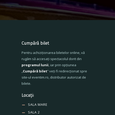
Cumpără bilet
Pentru achiziționarea biletelor online, vă
rugăm să accesați spectacolul dorit din
programul lunii
, iar prin opțiunea
„
Cumpără bilet
” veți fi redirecționat spre
site-ul eventim.ro, distributor autorizat de
bilete.
Locați
i
SALA MARE
SALA 2