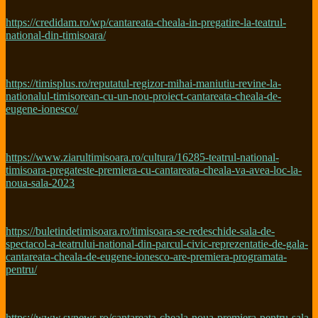
https://credidam.ro/wp/cantareata-cheala-in-pregatire-la-teatrul-
national-din-timisoara/
https://timisplus.ro/reputatul-regizor-mihai-maniutiu-revine-la-
nationalul-timisorean-cu-un-nou-proiect-cantareata-cheala-de-
eugene-ionesco/
https://www.ziarultimisoara.ro/cultura/16285-teatrul-national-
timisoara-pregateste-premiera-cu-cantareata-cheala-va-avea-loc-la-
noua-sala-2023
https://buletindetimisoara.ro/timisoara-se-redeschide-sala-de-
spectacol-a-teatrului-national-din-parcul-civic-reprezentatie-de-gala-
cantareata-cheala-de-eugene-ionesco-are-premiera-programata-
pentru/
https://www.svnews.ro/cantareata-cheala-noua-premiera-pentru-sala-