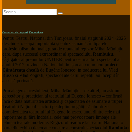
Coumunicate de presă
Comunicare
Pentru Teatrul Național din Timișoara, finalul stagiunii 2024 -2025
deschide o etapă importantă și entuziasmantă, în tiparele
profesionalismului înalt, girat de reputatul regizor Mihai Măniuțiu
care, după succesul extraordinar al spectacolului
Rambuku
,
câștigător al premiului UNITER pentru cel mai bun spectacol al
anului 2017, revine la Naționalul timișorean cu un nou proiect:
Cântăreața cheală
de Eugène Ionesco, în traducerea lui Vlad
Russo și Vlad Zografi, spectacol ale cărui repetiții au început în
această perioadă.
Prin alegerea acestui text, Mihai Măniuțiu – de altfel, un asiduu
cercetător și practician al teatrului lui Eugène Ionesco – confirmă
încă o dată maturitatea artistică și capacitatea de asumare a trupei
Teatrului Național – actori pe deplin pregătiți să abordeze
complexitatea teatrului lui Eugène Ionesco, unul dintre cele mai
importante și, fără îndoială, cele mai provocatoare limbaje ale
tehnicii teatrale moderne. Regizorul readuce la Teatrul Național o
parte din echipa de creație cu care a construit spectacolul
Rambuku