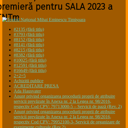
premieră pentru SALA 2023 a
TNTm
#2135 (fără titlu)
#3793 (fără titlu)
#8152 (fără titlu)
#8141 (fără titlu)
#8215 (fără titlu)
#8382 (fără titlu)
#10025 (fără titlu)
#12591 (fără titlu)
#16649 (fără titlu)
2+2=5
Achizitii publice
ACREDITARE PRESA
Ada Hausvater
Anunț privind organizarea procedurii proprii de atribuire
servicii prevăzute în Anexa nr. 2 la Legea nr. 98/2016,
respectiv Cod CPV: 79713000-5 – Servicii de pază (Rev. 2)
Anunț privind organizarea procedurii proprii de atribuire
servicii prevăzute în Anexa nr. 2 la Legea nr. 98/2016,
respectiv Cod CPV: 79952100-3- Servicii de organizare de
evenimente culturale (Rev.2)