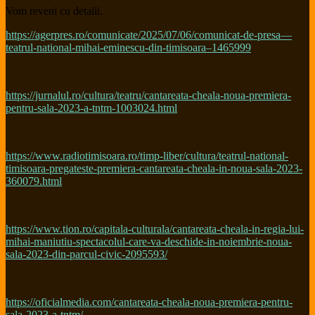
Vom reveni cu detalii.
https://agerpres.ro/comunicate/2025/07/06/comunicat-de-presa—
teatrul-national-mihai-eminescu-din-timisoara–1465999
https://jurnalul.ro/cultura/teatru/cantareata-cheala-noua-premiera-
pentru-sala-2023-a-tntm-1003024.html
https://www.radiotimisoara.ro/timp-liber/cultura/teatrul-national-
timisoara-pregateste-premiera-cantareata-cheala-in-noua-sala-2023-
360079.html
https://www.tion.ro/capitala-culturala/cantareata-cheala-in-regia-lui-
mihai-maniutiu-spectacolul-care-va-deschide-in-noiembrie-noua-
sala-2023-din-parcul-civic-2095593/
https://oficialmedia.com/cantareata-cheala-noua-premiera-pentru-
sala-2023-a-tntm/