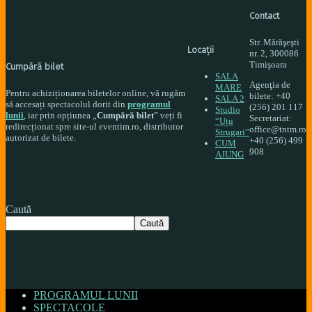
Contact
Str. Mărăşeşti
Locați
i
nr. 2, 300086
Timişoara
Cumpără bilet
SALA
Agenţia de
MARE
Pentru achiziționarea biletelor online, vă rugăm
bilete: +40
SALA 2
să accesați spectacolul dorit din
programul
(256) 201 117
Studio
lunii
, iar prin opțiunea „
Cumpără bilet
” veți fi
Secretariat:
“Uțu
redirecționat spre site-ul eventim.ro, distributor
office@tntm.ro
Strugari”
autorizat de bilete.
+40 (256) 499
CUM
908
AJUNG
Caută
Caută
PROGRAMUL LUNII
SPECTACOLE