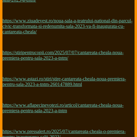
https://www.ziuadevest.ro/noua-sala-a-teatrului-national-din-parcul-
civic-transformata-si-redenumita-sala-2023-va-fi-inaugurata-cu-
cantareata-cheala/
https://stiripentrucopii.com/2025/07/07/cantareata-cheala-noua-
premiera-pentru-sala-2023-a-tntm/
https://www.astazi.ro/stiri/stire-cantareata-cheala-noua-premiera-
pentru-sala-2023-a-tntm-260147889.html
https://www.aflapecinevotezi.ro/articol/cantareata-cheala-noua-
premiera-pentru-sala-2023-a-tntm
https://www.pressalert.ro/2025/07/cantareata-cheala-o-premiera-
pentru-inaugurarea-salii-2023/