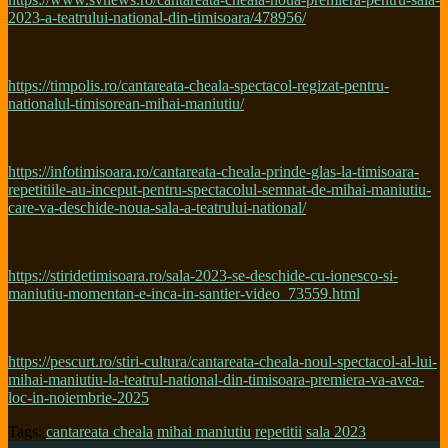
2023-a-teatrului-national-din-timisoara/478956/
https://timpolis.ro/cantareata-cheala-spectacol-regizat-pentru-
nationalul-timisorean-mihai-maniutiu/
https://infotimisoara.ro/cantareata-cheala-prinde-glas-la-timisoara-
repetitiile-au-inceput-pentru-spectacolul-semnat-de-mihai-maniutiu-
care-va-deschide-noua-sala-a-teatrului-national/
https://stiridetimisoara.ro/sala-2023-se-deschide-cu-ionesco-si-
maniutiu-momentan-e-inca-in-santier-video_73559.html
https://pescurt.ro/stiri-cultura/cantareata-cheala-noul-spectacol-al-lui-
mihai-maniutiu-la-teatrul-national-din-timisoara-premiera-va-avea-
loc-in-noiembrie-2025
Tags:
cantareata cheala
mihai maniutiu
repetitii
sala 2023