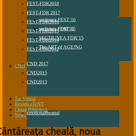
FEST-FDR2018
FEST-FDR 2017
sectiunea FEST’16
FEST-FDR2016
sectiunea FDR’16
sectiunea FEST’15
FEST-FDR2015
SECTIUNEA FDR’15
FEST-FDR2014
The ART of AGE!NG
FEST-FDR2012
CND 2017
CND
CND2015
CND2013
Tur Virtual
Revista aTeNT
Cloud-Bibliotecă
emotionaltheatral
News
Cântăreața cheală, noua