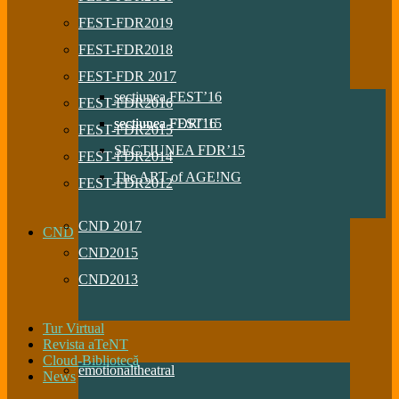
FEST-FDR2019
FEST-FDR2018
FEST-FDR 2017
sectiunea FEST’16
FEST-FDR2016
sectiunea FDR’16
sectiunea FEST’15
FEST-FDR2015
SECTIUNEA FDR’15
FEST-FDR2014
The ART of AGE!NG
FEST-FDR2012
CND 2017
CND
CND2015
CND2013
Tur Virtual
Revista aTeNT
Cloud-Bibliotecă
emotionaltheatral
News