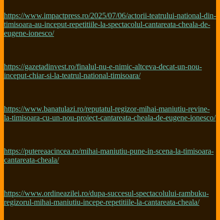
https://www.impactpress.ro/2025/07/06/actorii-teatrului-national-din-
timisoara-au-inceput-repetitiile-la-spectacolul-cantareata-cheala-de-
eugene-ionesco/
https://gazetadinvest.ro/finalul-nu-e-nimic-altceva-decat-un-nou-
inceput-chiar-si-la-teatrul-national-timisoara/
https://www.banatulazi.ro/reputatul-regizor-mihai-maniutiu-revine-
la-timisoara-cu-un-nou-proiect-cantareata-cheala-de-eugene-ionesco/
https://putereaacincea.ro/mihai-maniutiu-pune-in-scena-la-timisoara-
cantareata-cheala/
https://www.ordineazilei.ro/dupa-succesul-spectacolului-rambuku-
regizorul-mihai-maniutiu-incepe-repetitiile-la-cantareata-cheala/