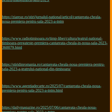
https://ziareaz.ro/stiri/jurnalul-national/articol/cantareata-cheala-
noua-premiera-pentru-sala-2023-a-tntm
https://www.radiotimisoara.ro/timp-liber/cultura/teatrul-national-
timisoara-pregateste-premiera-cantareata-cheala-in-noua-sala-2023-
360079.html
https://stiridinromania.ro/cantareata-cheala-noua-premiera-pentru-
sala-2023-a-teatrului-national-din-timisoara/
https://www.agentiadecarte.ro/2025/07/cantareata-cheala-noua-
premiera-pentru-sala-2023-a-tntm.html
https://dailymagazine.ro/2025/07/06/cantareata-cheala-noua-
premiera-pentru-sala-2023-a-tntm