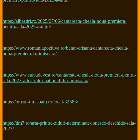
https://albastiri.ro/2025/07/06/cantareata-cheala-noua-premiera-
pentru-sala-2023-a-tntm/
https://www.romaniapozitiva.ro/banat-crisana/cantareata-cheala-
noua-premiera-la-timisoara/
https://www.sursadevest.ro/cantareata-cheala-noua-premiera-pentru-
sala-2023-a-teatrului-national-din-timisoara/
https://orasul-timisoara.ro/local-32583/
https://tim7.ro/arta-printre-ziduri-neterminate-ionesco-deschide-sala-
2023/