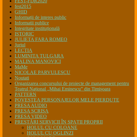
FEST-FDR2020
fest2015
GHID
Informații de interes public
Informatii publice
Integritate instituțională
ISTORIC
JULIETA FARA ROMEO
Juriul
LECTIA
LUMINITA TULGARA
MALINA MANOVICI
MaMe
NICOLAE PARVULESCU
Noutati
Organizarea concursului de proiecte de management pentru
Teatrul Național „Mihai Eminescu” din Timișoara
PATTERN
POVESTEA PERSONAJELOR MELE PIERDUTE
PRESA AUDIO
PRESA SCRISA
PRESA VIDEO
PRESTĂRI SERVICII ÎN SPAȚII PROPRII
HOLUL CU COLOANE
HOLUL CU OGLINZI