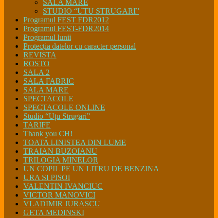
SALA MARE
STUDIO “UTU STRUGARI”
Programul FEST FDR2012
Programul FEST-FDR2014
Programul lunii
Protecția datelor cu caracter personal
REVISTA
ROSTO
SALA 2
SALA FABRIC
SALA MARE
SPECTACOLE
SPECTACOLE ONLINE
Studio “Uțu Strugari”
TARIFE
Thank you CH!
TOATA LINISTEA DIN LUME
TRAIAN BUZOIANU
TRILOGIA MINELOR
UN COPIL PE UN LITRU DE BENZINA
URA SI PISOI
VALENTIN IVANCIUC
VICTOR MANOVICI
VLADIMIR JURASCU
GETA MEDINSKI