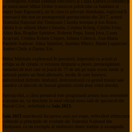
– scenografii Adrian Damian (decoruri) și Luiza Enescu (costume) și
pe muzicianul Mihai Dobre (cunoscut publicului ca fondator al
trupei Șuie Paparude), iar în ceea ce privește distribuția, regizorul îi
convoacă din nou pe protagoniștii spectacolului din 2017, actorii
Teatrului Național din Timișoara Claudia Ieremia și Ion Rizea,
cărora li se alătură Matei Chioariu, Cristina Kőnig, Cătălin Ursu,
Alina Ilea, Bogdan Spiridon, Roberta Popa, Ionuț Iova, Laura
Avarvari, Cristina Rotaru Chiperi, Iuliana Crăescu, Ana-Maria
Pandele Andone, Alina Spiridon, Jasmina Mitrici, Marin Lupanciuc,
Andrei Chifu și Darius Zet.
Mihai Măniuțiu explorează în premieră, împreună cu actorii și
echipa sa de creație, o versiune timpurie a piesei, premergătoare
variantei de text care se joacă de 75 de ani pe toate scene lumii, și
optează pentru un final alternativ, inedit, în care Ionesco,
pulverizând definitiv limbajul, demonstrează cu geniul ironiei sale
caustice că dincolo de haosul gândirii există doar vidul absolut.
Spectacolul, a cărui premieră este programată pentru luna noiembrie
a acestui an, va deschide în mod oficial noua sală de spectacol din
Parcul Civic, redefinită ca
Sala 2
023
.
Sala 2
023
marchează începerea unei noi etape, reflectând arhitectura
culturală și principiile de evoluție ale Teatrului Național din
Timișoara, ca un exemplu al simbiozei dintre tradiție și avangardă.