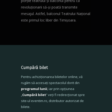
porțile teatrului și balconul pentru ca
revoluționarii să-și poată transmite
mesajul. Astfel, balconul Teatrului Național
este primul loc liber din Timișoara.
Cumpără bilet
Pentru achiziționarea biletelor online, vă
rugăm să accesați spectacolul dorit din
programul lunii
, iar prin opțiunea
„
Cumpără bilet
” veți fi redirecționat spre
site-ul eventim.ro, distributor autorizat de
bilete.