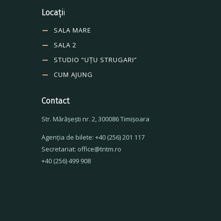
Locați
i
SALA MARE
SALA 2
STUDIO “UȚU STRUGARI”
CUM AJUNG
Contact
Str. Mărăşeşti nr. 2, 300086 Timişoara
Agenţia de bilete: +40 (256) 201 117
Secretariat: office@tntm.ro
+40 (256) 499 908