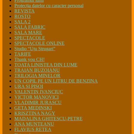
Programul lunii
Protecția datelor cu caracter personal
REVISTA
ROSTO
SALA 2
SALA FABRIC
SALA MARE
SPECTACOLE
SPECTACOLE ONLINE
Studio “Uțu Strugari”
TARIFE
Thank you CH!
TOATA LINISTEA DIN LUME
TRAIAN BUZOIANU
TRILOGIA MINELOR
UN COPIL PE UN LITRU DE BENZINA
URA SI PISOI
VALENTIN IVANCIUC
VICTOR MANOVICI
VLADIMIR JURASCU
GETA MEDINSKI
KRISZTINA NAGY
MADALINA GHITESCU-PETRE
ANA MUNTEANU
FLAVIUS RETEA