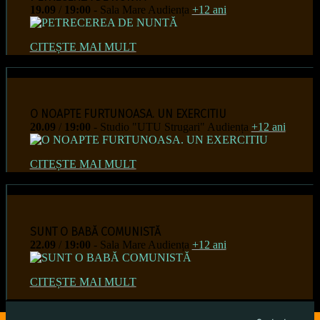
19.09
/
19:00
- Sala Mare
Audiența
+12 ani
CITEȘTE MAI MULT
O NOAPTE FURTUNOASA. UN EXERCITIU
20.09
/
19:00
- Studio "UTU Strugari"
Audiența
+12 ani
CITEȘTE MAI MULT
SUNT O BABĂ COMUNISTĂ
22.09
/
19:00
- Sala Mare
Audiența
+12 ani
CITEȘTE MAI MULT