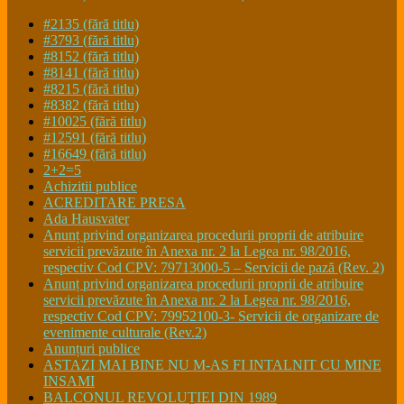
#2135 (fără titlu)
#3793 (fără titlu)
#8152 (fără titlu)
#8141 (fără titlu)
#8215 (fără titlu)
#8382 (fără titlu)
#10025 (fără titlu)
#12591 (fără titlu)
#16649 (fără titlu)
2+2=5
Achizitii publice
ACREDITARE PRESA
Ada Hausvater
Anunț privind organizarea procedurii proprii de atribuire
servicii prevăzute în Anexa nr. 2 la Legea nr. 98/2016,
respectiv Cod CPV: 79713000-5 – Servicii de pază (Rev. 2)
Anunț privind organizarea procedurii proprii de atribuire
servicii prevăzute în Anexa nr. 2 la Legea nr. 98/2016,
respectiv Cod CPV: 79952100-3- Servicii de organizare de
evenimente culturale (Rev.2)
Anunțuri publice
ASTAZI MAI BINE NU M-AS FI INTALNIT CU MINE
INSAMI
BALCONUL REVOLUȚIEI DIN 1989