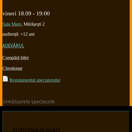
vineri 18.09 - 19:00
Sala Mare
, Mărăşeşti 2
audiență:
+12 ani
ADEVĂRUL
Cumpără bilet
Chestionar
Regulamentul spectatorului
Următoarele spectacole
PETRECEREA DE NUNTĂ