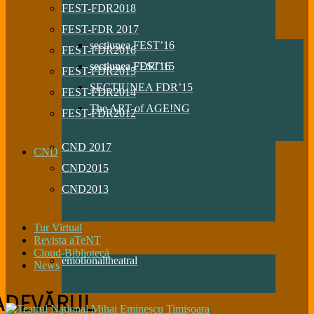
FEST-FDR2018
FEST-FDR 2017
sectiunea FEST’16
FEST-FDR2016
sectiunea FDR’16
sectiunea FEST’15
FEST-FDR2015
SECTIUNEA FDR’15
FEST-FDR2014
The ART of AGE!NG
FEST-FDR2012
CND 2017
CND
CND2015
CND2013
Tur Virtual
Revista aTeNT
Cloud-Bibliotecă
emotionaltheatral
News
ADEVĂRUL