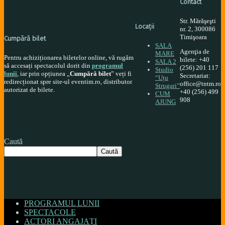
Contact
Str. Mărăşeşti
Locați
i
nr. 2, 300086
Timişoara
Cumpără bilet
SALA
Agenţia de
MARE
Pentru achiziționarea biletelor online, vă rugăm
bilete: +40
SALA 2
să accesați spectacolul dorit din
programul
(256) 201 117
Studio
lunii
, iar prin opțiunea „
Cumpără bilet
” veți fi
Secretariat:
“Uțu
redirecționat spre site-ul eventim.ro, distributor
office@tntm.ro
Strugari”
autorizat de bilete.
+40 (256) 499
CUM
908
AJUNG
Caută
Caută
PROGRAMUL LUNII
SPECTACOLE
ACTORI ANGAJAȚI