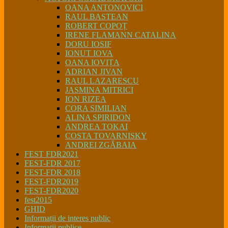
OANA ANTONOVICI
RAUL BASTEAN
ROBERT COPOȚ
IRENE FLAMANN CATALINA
DORU IOSIF
IONUT IOVA
OANA IOVIȚA
ADRIAN JIVAN
RAUL LAZARESCU
JASMINA MITRICI
ION RIZEA
CORA SIMILIAN
ALINA SPIRIDON
ANDREA TOKAI
COSTA TOVARNISKY
ANDREI ZGĂBAIA
FEST FDR2021
FEST-FDR 2017
FEST-FDR 2018
FEST-FDR2019
FEST-FDR2020
fest2015
GHID
Informații de interes public
Informatii publice