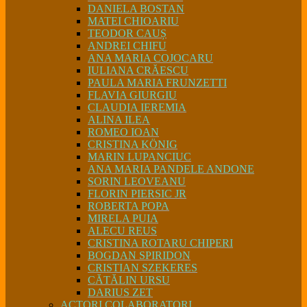
DANIELA BOSTAN
MATEI CHIOARIU
TEODOR CAUȘ
ANDREI CHIFU
ANA MARIA COJOCARU
IULIANA CRĂESCU
PAULA MARIA FRUNZETTI
FLAVIA GIURGIU
CLAUDIA IEREMIA
ALINA ILEA
ROMEO IOAN
CRISTINA KÖNIG
MARIN LUPANCIUC
ANA MARIA PANDELE ANDONE
SORIN LEOVEANU
FLORIN PIERSIC JR
ROBERTA POPA
MIRELA PUIA
ALECU REUS
CRISTINA ROTARU CHIPERI
BOGDAN SPIRIDON
CRISTIAN SZEKERES
CĂTĂLIN URSU
DARIUS ZET
ACTORI COLABORATORI