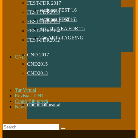
FEST-FDR 2017
sectiunea FEST’16
FEST-FDR2016
sectiunea FDR’16
sectiunea FEST’15
FEST-FDR2015
SECTIUNEA FDR’15
FEST-FDR2014
The ART of AGE!NG
FEST-FDR2012
CND 2017
CND
CND2015
CND2013
Tur Virtual
Revista aTeNT
Cloud-Bibliotecă
emotionaltheatral
News