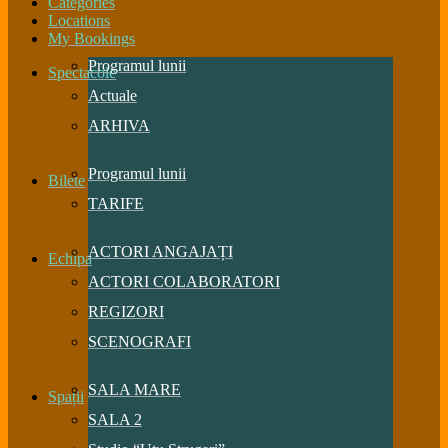
Categories
Locations
My Bookings
Programul lunii
Spectacole
Actuale
ARHIVA
Programul lunii
Bilete
TARIFE
ACTORI ANGAJAȚI
Echipa
ACTORI COLABORATORI
REGIZORI
SCENOGRAFI
SALA MARE
Spații
SALA 2